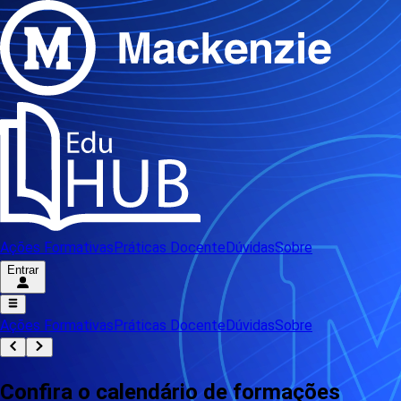
Ações Formativas
Práticas Docente
Dúvidas
Sobre
Entrar
Ações Formativas
Práticas Docente
Dúvidas
Sobre
Confira o calendário de formações